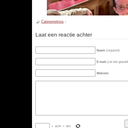
Categorieloos
-
Laat een reactie achter
Naam
(required)
E-mail
(zal niet gepub
Website
+
acht
=
tien