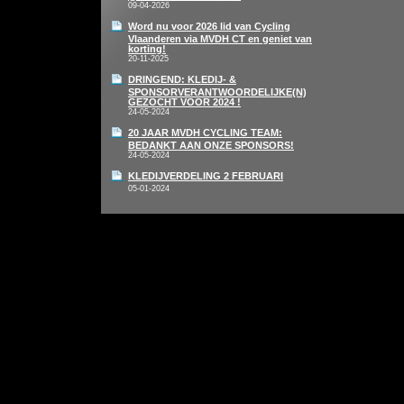
09-04-2026
Word nu voor 2026 lid van Cycling
Vlaanderen via MVDH CT en geniet van
korting!
20-11-2025
DRINGEND: KLEDIJ- &
SPONSORVERANTWOORDELIJKE(N)
GEZOCHT VOOR 2024 !
24-05-2024
20 JAAR MVDH CYCLING TEAM:
BEDANKT AAN ONZE SPONSORS!
24-05-2024
KLEDIJVERDELING 2 FEBRUARI
05-01-2024