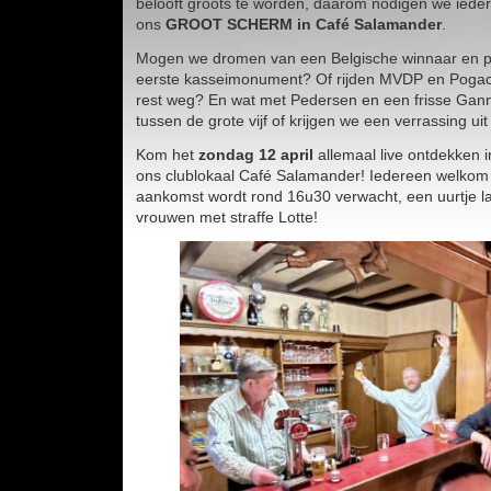
belooft groots te worden, daarom nodigen we ieder
ons
GROOT SCHERM in Café Salamander
.
Mogen we dromen van een Belgische winnaar en pa
eerste kasseimonument? Of rijden MVDP en Pogac
rest weg? En wat met Pedersen en een frisse Gan
tussen de grote vijf of krijgen we een verrassing ui
Kom het
zondag 12 april
allemaal live ontdekken i
ons clublokaal Café Salamander! Iedereen welko
aankomst wordt rond 16u30 verwacht, een uurtje la
vrouwen met straffe Lotte!