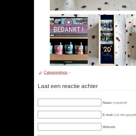
Categorieloos
-
Laat een reactie achter
Naam
(required)
E-mail
(zal niet gepub
Website