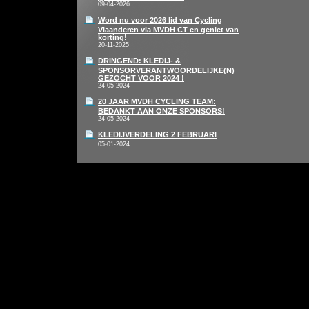
09-04-2026
Word nu voor 2026 lid van Cycling
Vlaanderen via MVDH CT en geniet van
korting!
20-11-2025
DRINGEND: KLEDIJ- &
SPONSORVERANTWOORDELIJKE(N)
GEZOCHT VOOR 2024 !
24-05-2024
20 JAAR MVDH CYCLING TEAM:
BEDANKT AAN ONZE SPONSORS!
24-05-2024
KLEDIJVERDELING 2 FEBRUARI
05-01-2024