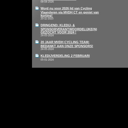
09-04-2026
Word nu voor 2026 lid van Cycling
Vlaanderen via MVDH CT en geniet van
korting!
20-11-2025
DRINGEND: KLEDIJ- &
SPONSORVERANTWOORDELIJKE(N)
GEZOCHT VOOR 2024 !
24-05-2024
20 JAAR MVDH CYCLING TEAM:
BEDANKT AAN ONZE SPONSORS!
24-05-2024
KLEDIJVERDELING 2 FEBRUARI
05-01-2024